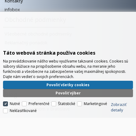
Kontakty
infobox
Obchodné podmienky
Všeobecné obchodné podmienky
Reklamačný poriadok
GDPR ochrana údajov
Táto webová stránka používa cookies
Na prevádzkovanie nášho webu využívame takzvané cookies. Cookies sú
súbory slúžiace na prispôsobenie obsahu webu, na meranie jeho
Ochrana osobných údajov
funkčnosti a všeobecne na zabezpečenie vašej maximálnej spokojnosti.
Súbory cookies
Dajte nám vedieť o svojich preferenciách.
Správa cookies
Povoliť všetky cookies
Blog
Povoliť výber
Nutné
Preferenčné
Štatistické
Marketingové
Zobraziť
Európsky showroom v Bratislave
detaily
Neklasifikované