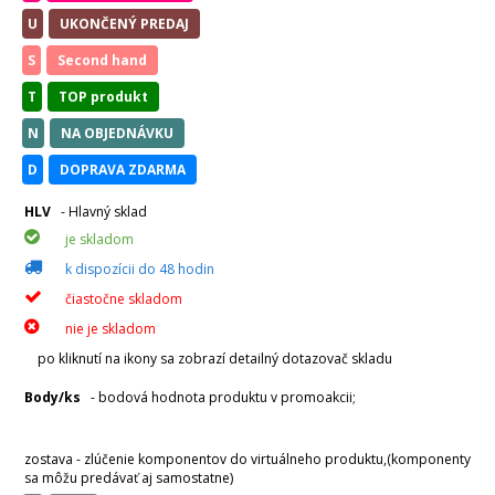
U
UKONČENÝ PREDAJ
S
Second hand
T
TOP produkt
N
NA OBJEDNÁVKU
D
DOPRAVA ZDARMA
HLV
- Hlavný sklad
je skladom
k dispozícii do 48 hodin
čiastočne skladom
nie je skladom
po kliknutí na ikony sa zobrazí detailný dotazovač skladu
Body/ks
- bodová hodnota produktu v promoakcii;
v
varianty
zostava - zlúčenie komponentov do virtuálneho produktu,(komponenty
sa môžu predávať aj samostatne)