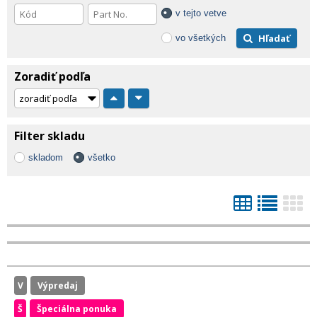
v tejto vetve
Hľadať
vo všetkých
Zoradiť podľa
Filter skladu
skladom
všetko
V
Výpredaj
Š
Špeciálna ponuka