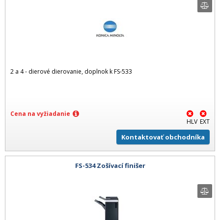
2 a 4 - dierové dierovanie, doplnok k FS-533
Cena na vyžiadanie
HLV
EXT
Kontaktovať obchodníka
FS-534 Zošívací finišer