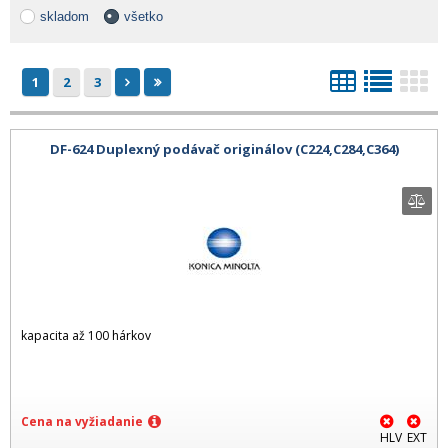
skladom
všetko
1
2
3
DF-624 Duplexný podávač originálov (C224,C284,C364)
kapacita až 100 hárkov
Cena na vyžiadanie
HLV
EXT