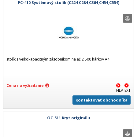
PC-410 Systémový stolík (C224,C284,C364,C454,C554)
stolík s veľkokapacitným zásobníkom na až 2 500 hárkov A4
Cena na vyžiadanie
HLV
EXT
Kontaktovať obchodníka
OC-511 Kryt originálu