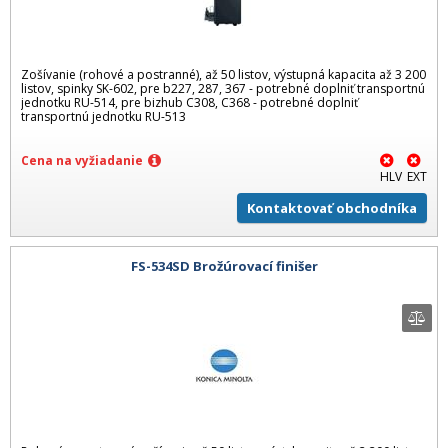
Zošívanie (rohové a postranné), až 50 listov, výstupná kapacita až 3 200
listov, spinky SK-602, pre b227, 287, 367 - potrebné doplniť transportnú
jednotku RU-514, pre bizhub C308, C368 - potrebné doplniť
transportnú jednotku RU-513
Cena na vyžiadanie
HLV
EXT
Kontaktovať obchodníka
FS-534SD Brožúrovací finišer