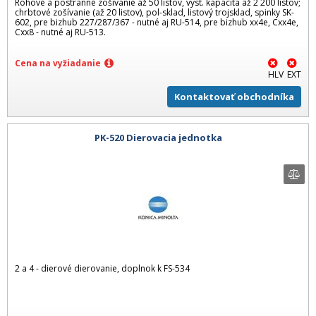
Rohové a postranné zošívanie až 50 listov, výst. kapacita až 2 200 listov;
chrbtové zošívanie (až 20 listov), pol-sklad, listový trojsklad, spinky SK-
602, pre bizhub 227/287/367 - nutné aj RU-514, pre bizhub xx4e, Cxx4e,
Cxx8 - nutné aj RU-513.
Cena na vyžiadanie
HLV
EXT
Kontaktovať obchodníka
PK-520 Dierovacia jednotka
2 a 4 - dierové dierovanie, doplnok k FS-534