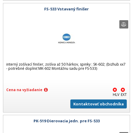
FS-533 Vstavaný finišer
interný zošívací finišer, zošíva až 50 hárkov, spinky : SK-602; (bizhub xx7
- potrebné doplniť MK-602 Montážnu sadu pre FS-533)
Cena na vyžiadanie
HLV
EXT
Kontaktovať obchodníka
PK-519 Dierovacia jedn. pre FS-533