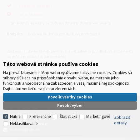
čiastočne skladom
nie je skladom
po kliknutí na ikony sa zobrazí detailný dotazovač skladu
Body/ks
- bodová hodnota produktu v promoakcii;
v
varianty
zostava - zlúčenie komponentov do virtuálneho produktu,(komponenty
sa môžu predávať aj samostatne)
Táto webová stránka používa cookies
H
hák
Na prevádzkovanie nášho webu využívame takzvané cookies. Cookies sú
hák - produkt, k nemu sa pri predaji automaticky priradzujú ďalšie
súbory slúžiace na prispôsobenie obsahu webu, na meranie jeho
produkty (napríklad zdroj + prívodná šnúra a pod.)
funkčnosti a všeobecne na zabezpečenie vašej maximálnej spokojnosti.
Dajte nám vedieť o svojich preferenciách.
Povoliť všetky cookies
Obchodné oddelenie:
Povoliť výber
+421 376 503 501-2, +421 903 423 192
has@has.sk
Nutné
Preferenčné
Štatistické
Marketingové
Zobraziť
detaily
Technické oddelenie:
Neklasifikované
technici@has.sk