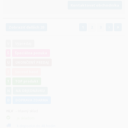
Kontaktovať obchodníka
Zobraziť ďalších 20
1
2
3
V
Výpredaj
Š
Špeciálna ponuka
U
UKONČENÝ PREDAJ
S
Second hand
T
TOP produkt
N
NA OBJEDNÁVKU
D
DOPRAVA ZDARMA
HLV
- Hlavný sklad
je skladom
k dispozícii do 48 hodin