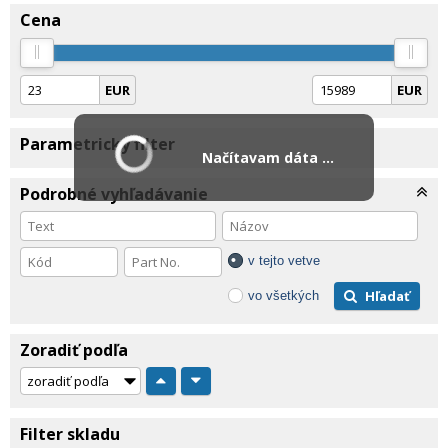
Cena
EUR
EUR
Parametrický filter
Načítavam dáta ...
Podrobné vyhľadávanie
v tejto vetve
Hľadať
vo všetkých
Zoradiť podľa
Filter skladu