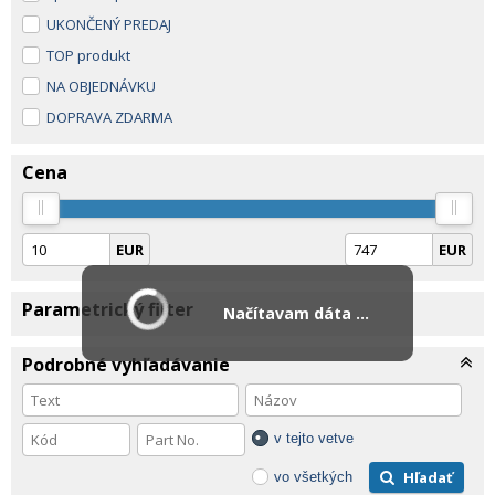
UKONČENÝ PREDAJ
TOP produkt
NA OBJEDNÁVKU
DOPRAVA ZDARMA
Cena
EUR
EUR
Parametrický filter
Načítavam dáta ...
Podrobné vyhľadávanie
v tejto vetve
Hľadať
vo všetkých