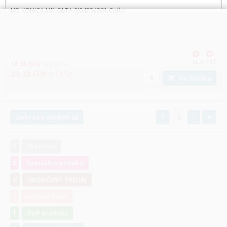
ND KONICA MINOLTA 9J04534301 Collar
HLV
EXT
18.96
EUR
bez DPH
23.32
EUR
s DPH
Do košíka
Zobraziť ďalších 20
1
2
V
Výpredaj
Š
Špeciálna ponuka
U
UKONČENÝ PREDAJ
S
Second hand
T
TOP produkt