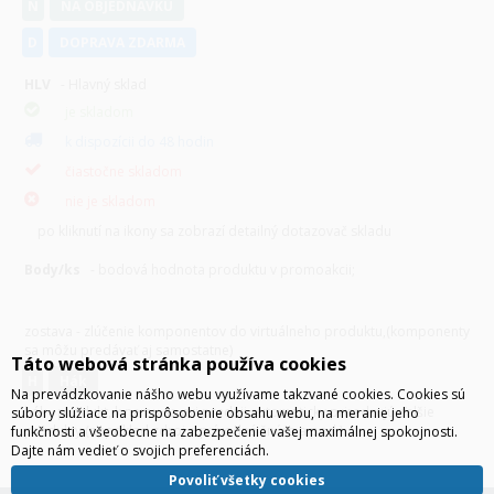
N
NA OBJEDNÁVKU
D
DOPRAVA ZDARMA
HLV
- Hlavný sklad
je skladom
k dispozícii do 48 hodin
čiastočne skladom
nie je skladom
po kliknutí na ikony sa zobrazí detailný dotazovač skladu
Body/ks
- bodová hodnota produktu v promoakcii;
v
varianty
zostava - zlúčenie komponentov do virtuálneho produktu,(komponenty
sa môžu predávať aj samostatne)
Táto webová stránka používa cookies
H
hák
Na prevádzkovanie nášho webu využívame takzvané cookies. Cookies sú
hák - produkt, k nemu sa pri predaji automaticky priradzujú ďalšie
súbory slúžiace na prispôsobenie obsahu webu, na meranie jeho
produkty (napríklad zdroj + prívodná šnúra a pod.)
funkčnosti a všeobecne na zabezpečenie vašej maximálnej spokojnosti.
Dajte nám vedieť o svojich preferenciách.
Povoliť všetky cookies