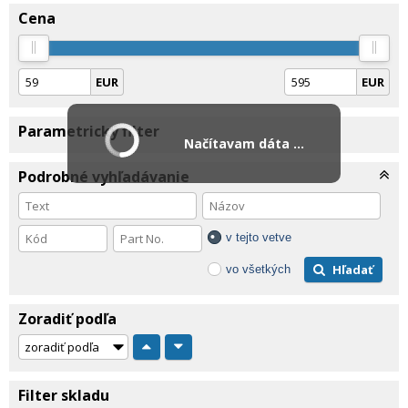
Cena
EUR
EUR
Parametrický filter
Načítavam dáta ...
Podrobné vyhľadávanie
v tejto vetve
Hľadať
vo všetkých
Zoradiť podľa
Filter skladu