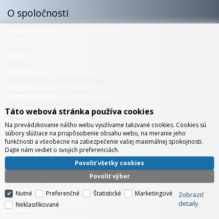
O spoločnosti
O nás
Kontakty
infobox
Obchodné podmienky
Všeobecné obchodné podmienky
Táto webová stránka používa cookies
Reklamačný poriadok
Na prevádzkovanie nášho webu využívame takzvané cookies. Cookies sú
GDPR ochrana údajov
súbory slúžiace na prispôsobenie obsahu webu, na meranie jeho
funkčnosti a všeobecne na zabezpečenie vašej maximálnej spokojnosti.
Dajte nám vedieť o svojich preferenciách.
Ochrana osobných údajov
Povoliť všetky cookies
Súbory cookies
Povoliť výber
Správa cookies
Nutné
Preferenčné
Štatistické
Marketingové
Zobraziť
Blog
detaily
Neklasifikované