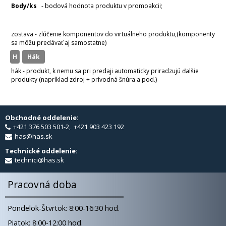
Body/ks
- bodová hodnota produktu v promoakcii;
v
varianty
zostava - zlúčenie komponentov do virtuálneho produktu,(komponenty
sa môžu predávať aj samostatne)
H
hák
hák - produkt, k nemu sa pri predaji automaticky priradzujú ďalšie
produkty (napríklad zdroj + prívodná šnúra a pod.)
Obchodné oddelenie:
+421 376 503 501-2, +421 903 423 192
has@has.sk
Technické oddelenie:
technici@has.sk
Pracovná doba
Pondelok-Štvrtok: 8:00-16:30 hod.
Piatok: 8:00-12:00 hod.