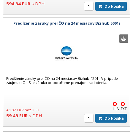
594.94
EUR
s DPH
Do košíka
Predĺženie záruky pre IČO na 24 mesiacov Bizhub 5001i
Predĺženie záruky pre IČO na 24 mesiacov Bizhub 4201i. V prípade
záujmu o On-Site záruku odporúčame prenájom zariadenia.
HLV
EXT
48.37
EUR
bez DPH
59.49
EUR
s DPH
Do košíka