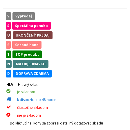
V
Výpredaj
Š
Špeciálna ponuka
U
UKONČENÝ PREDAJ
S
Second hand
T
TOP produkt
N
NA OBJEDNÁVKU
D
DOPRAVA ZDARMA
HLV
- Hlavný sklad
je skladom
k dispozícii do 48 hodin
čiastočne skladom
nie je skladom
po kliknutí na ikony sa zobrazí detailný dotazovač skladu