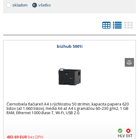
skladom
všetko
bizhub 5001i
Čiernobiela tlačiareň A4 s rýchlosťou 50 str/min, kapacita papiera 620
listov (až 1.660 listov), médiá A6 až A4 s gramážou 60–230 g/m2, 1 GB
RAM, Ethernet 1000-Base-T, Wi-Fi, USB 2.0.
HLV
EXT
483.69
EUR
bez DPH