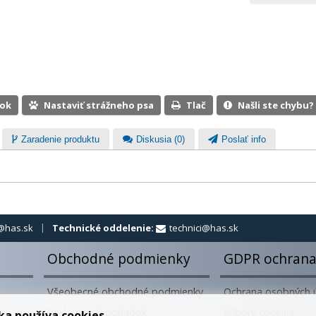
ook
Nastaviť strážneho psa
Tlač
Našli ste chybu?
Zaradenie produktu
Diskusia (0)
Poslať info
@has.sk
Technické oddelenie:
technici@has.sk
Obchodné podmienky
GDPR ochrana
Všeobecné obchodné podmienky
Ochrana osobných 
Reklamačný poriadok
Súbory cookies
ka používa cookies