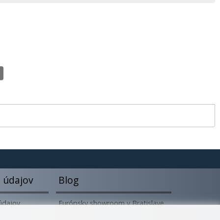
 údajov
Blog
údajov
Európsky showroom v Bratislave