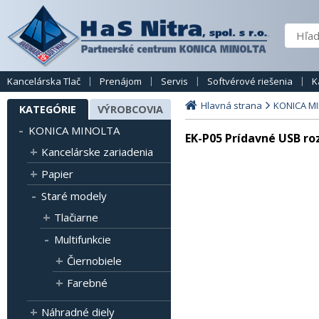
Kancelárska Tlač
Prenájom
Servis
Softvérové riešenia
K
Hlavná strana
KONICA M
KATEGÓRIE
VÝROBCOVIA
KONICA MINOLTA
EK-P05 Prídavné USB ro
Kancelárske zariadenia
Papier
Staré modely
Tlačiarne
Multifunkcie
Čiernobiele
Farebné
Náhradné diely