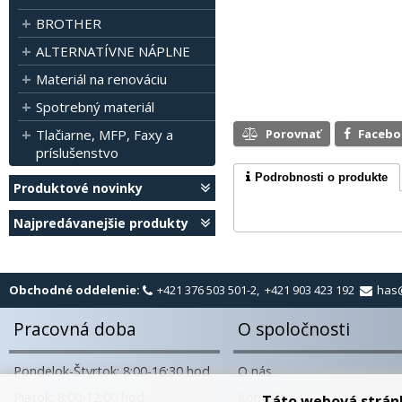
BROTHER
ALTERNATÍVNE NÁPLNE
Materiál na renováciu
Spotrebný materiál
Tlačiarne, MFP, Faxy a
Porovnať
Faceb
príslušenstvo
Podrobnosti o produkte
Produktové novinky
Najpredávanejšie produkty
Obchodné oddelenie:
+421 376 503 501-2, +421 903 423 192
has
Pracovná doba
O spoločnosti
Pondelok-Štvrtok: 8:00-16:30 hod.
O nás
Piatok: 8:00-12:00 hod.
Kontakty
Táto webová strán