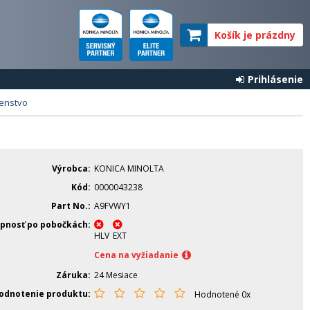
Košík je prázdny
Prihlásenie
šenstvo
Výrobca
KONICA MINOLTA
Kód
0000043238
Part No.
A9FVWY1
pnosť po pobočkách
HLV
EXT
Cena na vyžiadanie
Záruka
24 Mesiace
odnotenie produktu
Hodnotené 0x