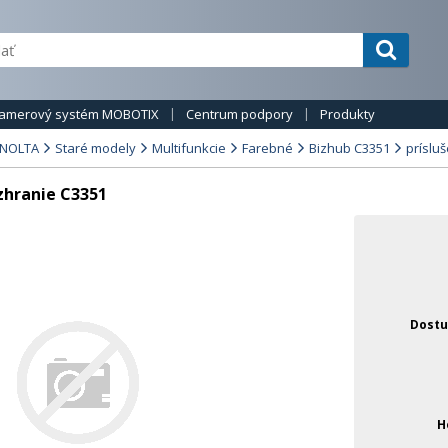
amerový systém MOBOTIX
Centrum podpory
Produkty
INOLTA
Staré modely
Multifunkcie
Farebné
Bizhub C3351
príslu
zhranie C3351
Dostu
H