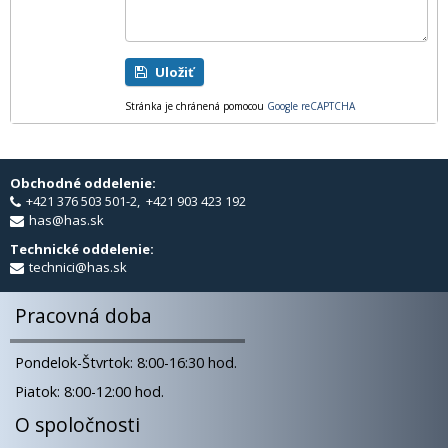
Uložiť
Stránka je chránená pomocou
Google reCAPTCHA
Obchodné oddelenie:
+421 376 503 501-2, +421 903 423 192
has@has.sk
Technické oddelenie:
technici@has.sk
Pracovná doba
Pondelok-Štvrtok: 8:00-16:30 hod.
Piatok: 8:00-12:00 hod.
O spoločnosti