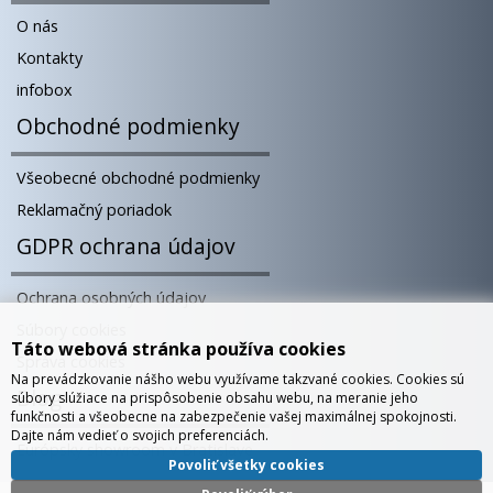
O nás
Kontakty
infobox
Obchodné podmienky
Všeobecné obchodné podmienky
Reklamačný poriadok
GDPR ochrana údajov
Ochrana osobných údajov
Súbory cookies
Táto webová stránka používa cookies
Správa cookies
Na prevádzkovanie nášho webu využívame takzvané cookies. Cookies sú
Blog
súbory slúžiace na prispôsobenie obsahu webu, na meranie jeho
funkčnosti a všeobecne na zabezpečenie vašej maximálnej spokojnosti.
Dajte nám vedieť o svojich preferenciách.
Európsky showroom v Bratislave
Povoliť všetky cookies