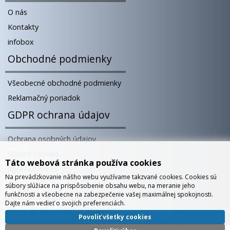
O nás
Kontakty
infobox
Obchodné podmienky
Všeobecné obchodné podmienky
Reklamačný poriadok
GDPR ochrana údajov
Ochrana osobných údajov
Súbory cookies
Táto webová stránka používa cookies
Správa cookies
Na prevádzkovanie nášho webu využívame takzvané cookies. Cookies sú
Blog
súbory slúžiace na prispôsobenie obsahu webu, na meranie jeho
funkčnosti a všeobecne na zabezpečenie vašej maximálnej spokojnosti.
Dajte nám vedieť o svojich preferenciách.
Európsky showroom v Bratislave
Povoliť všetky cookies