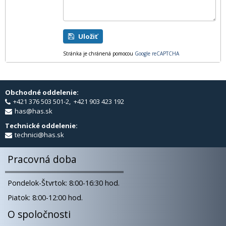
Uložiť
Stránka je chránená pomocou
Google reCAPTCHA
Obchodné oddelenie:
+421 376 503 501-2, +421 903 423 192
has@has.sk
Technické oddelenie:
technici@has.sk
Pracovná doba
Pondelok-Štvrtok: 8:00-16:30 hod.
Piatok: 8:00-12:00 hod.
O spoločnosti