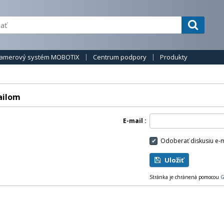
amerový systém MOBOTIX
Centrum podpory
Produkty
ailom
E-mail
Odoberať diskusiu e-
Uložiť
Stránka je chránená pomocou
G