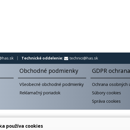
@has.sk
Technické oddelenie:
technici@has.sk
Obchodné podmienky
GDPR ochrana
Všeobecné obchodné podmienky
Ochrana osobných 
Reklamačný poriadok
Súbory cookies
Správa cookies
ka používa cookies