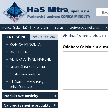
Kancelárska Tlač
Prenájom
Servis
Softvérové riešenia
K
Hlavná strana
Diskusia
KATEGÓRIE
VÝROBCOVIA
KONICA MINOLTA
Odoberať diskusiu e-m
BROTHER
ALTERNATÍVNE NÁPLNE
Materiál na renováciu
Spotrebný materiál
Tlačiarne, MFP, Faxy a
príslušenstvo
Produktové novinky
Najpredávanejšie produkty