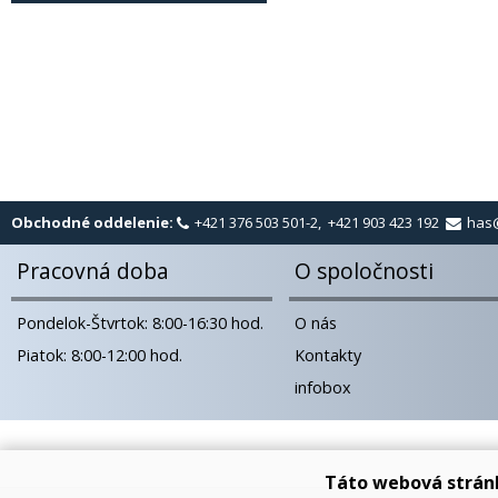
Obchodné oddelenie:
+421 376 503 501-2, +421 903 423 192
has
Pracovná doba
O spoločnosti
Pondelok-Štvrtok: 8:00-16:30 hod.
O nás
Piatok: 8:00-12:00 hod.
Kontakty
infobox
Táto webová strán