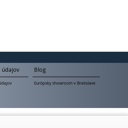
 údajov
Blog
údajov
Európsky showroom v Bratislave