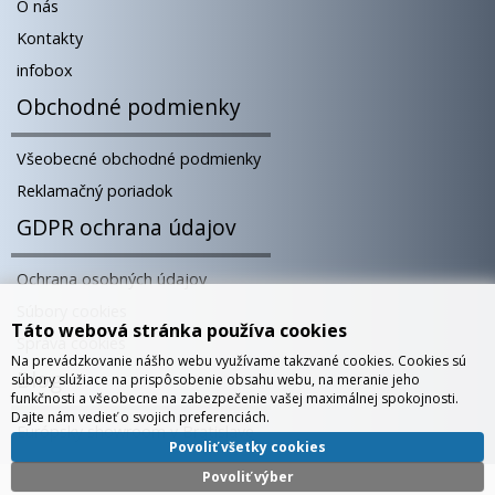
O nás
Kontakty
infobox
Obchodné podmienky
Všeobecné obchodné podmienky
Reklamačný poriadok
GDPR ochrana údajov
Ochrana osobných údajov
Súbory cookies
Táto webová stránka používa cookies
Správa cookies
Na prevádzkovanie nášho webu využívame takzvané cookies. Cookies sú
Blog
súbory slúžiace na prispôsobenie obsahu webu, na meranie jeho
funkčnosti a všeobecne na zabezpečenie vašej maximálnej spokojnosti.
Dajte nám vedieť o svojich preferenciách.
Európsky showroom v Bratislave
Povoliť všetky cookies
Povoliť výber