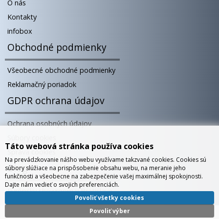
O nás
Kontakty
infobox
Obchodné podmienky
Všeobecné obchodné podmienky
Reklamačný poriadok
GDPR ochrana údajov
Ochrana osobných údajov
Súbory cookies
Táto webová stránka používa cookies
Správa cookies
Na prevádzkovanie nášho webu využívame takzvané cookies. Cookies sú
Blog
súbory slúžiace na prispôsobenie obsahu webu, na meranie jeho
funkčnosti a všeobecne na zabezpečenie vašej maximálnej spokojnosti.
Dajte nám vedieť o svojich preferenciách.
Európsky showroom v Bratislave
Povoliť všetky cookies
Povoliť výber