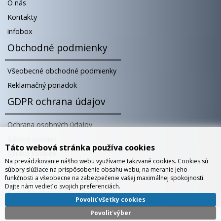
O nás
Kontakty
infobox
Obchodné podmienky
Všeobecné obchodné podmienky
Reklamačný poriadok
GDPR ochrana údajov
Ochrana osobných údajov
Súbory cookies
Táto webová stránka používa cookies
Správa cookies
Na prevádzkovanie nášho webu využívame takzvané cookies. Cookies sú
Blog
súbory slúžiace na prispôsobenie obsahu webu, na meranie jeho
funkčnosti a všeobecne na zabezpečenie vašej maximálnej spokojnosti.
Dajte nám vedieť o svojich preferenciách.
Európsky showroom v Bratislave
Povoliť všetky cookies
Povoliť výber