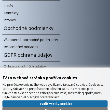
O nás
Kontakty
infobox
Obchodné podmienky
Všeobecné obchodné podmienky
Reklamačný poriadok
GDPR ochrana údajov
Ochrana osobných údajov
Súbory cookies
Táto webová stránka používa cookies
Správa cookies
Na prevádzkovanie nášho webu využívame takzvané cookies. Cookies sú
Blog
súbory slúžiace na prispôsobenie obsahu webu, na meranie jeho
funkčnosti a všeobecne na zabezpečenie vašej maximálnej spokojnosti.
Dajte nám vedieť o svojich preferenciách.
Európsky showroom v Bratislave
Povoliť všetky cookies