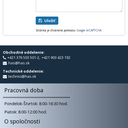
Uložiť
Stránka je chránená pomocou
Google reCAPTCHA
Obchodné oddelenie:
+421 376 503 501-2, +421 903 423 192
has@has.sk
Technické oddelenie:
technici@has.sk
Pracovná doba
Pondelok-Štvrtok: 8:00-16:30 hod.
Piatok: 8:00-12:00 hod.
O spoločnosti