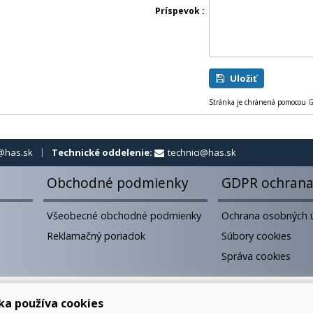
Príspevok
Uložiť
Stránka je chránená pomocou
G
@has.sk
Technické oddelenie:
technici@has.sk
Obchodné podmienky
GDPR ochrana
Všeobecné obchodné podmienky
Ochrana osobných 
Reklamačný poriadok
Súbory cookies
Správa cookies
ka používa cookies