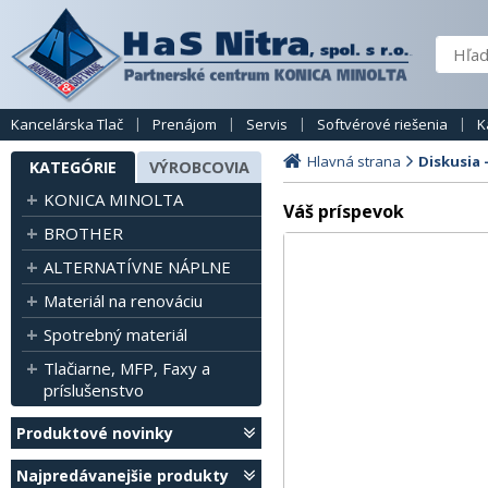
Kancelárska Tlač
Prenájom
Servis
Softvérové riešenia
K
Hlavná strana
Diskusia 
KATEGÓRIE
VÝROBCOVIA
KONICA MINOLTA
Váš príspevok
BROTHER
ALTERNATÍVNE NÁPLNE
Materiál na renováciu
Spotrebný materiál
Tlačiarne, MFP, Faxy a
príslušenstvo
Produktové novinky
Najpredávanejšie produkty