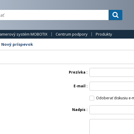
amerový systém MOBOTIX
Centrum podpory
Produkty
- Nový príspevok
Prezívka
E-mail
Odoberať diskusiu e-
Nadpis