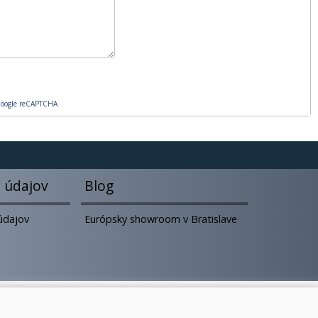
oogle reCAPTCHA
 údajov
Blog
údajov
Európsky showroom v Bratislave