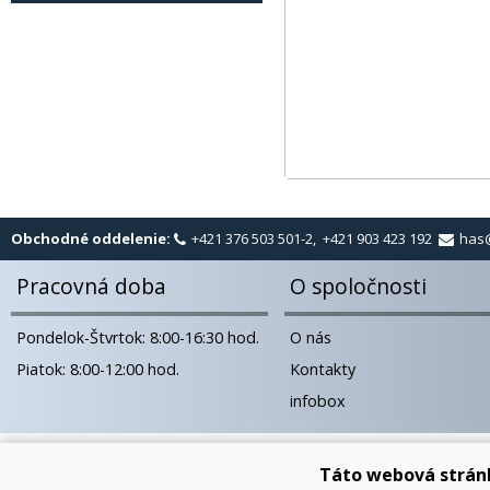
Obchodné oddelenie:
+421 376 503 501-2, +421 903 423 192
has
Pracovná doba
O spoločnosti
Pondelok-Štvrtok: 8:00-16:30 hod.
O nás
Piatok: 8:00-12:00 hod.
Kontakty
infobox
Táto webová strán