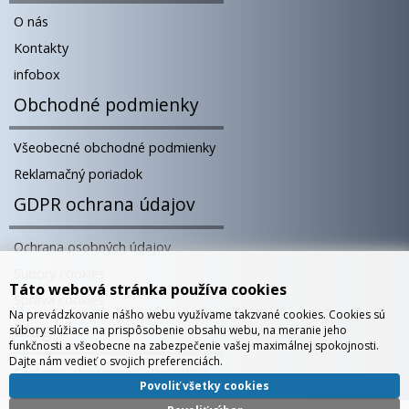
O nás
Kontakty
infobox
Obchodné podmienky
Všeobecné obchodné podmienky
Reklamačný poriadok
GDPR ochrana údajov
Ochrana osobných údajov
Súbory cookies
Táto webová stránka používa cookies
Správa cookies
Na prevádzkovanie nášho webu využívame takzvané cookies. Cookies sú
Blog
súbory slúžiace na prispôsobenie obsahu webu, na meranie jeho
funkčnosti a všeobecne na zabezpečenie vašej maximálnej spokojnosti.
Dajte nám vedieť o svojich preferenciách.
Európsky showroom v Bratislave
Povoliť všetky cookies