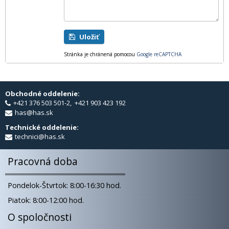
Uložiť
Stránka je chránená pomocou
Google reCAPTCHA
Obchodné oddelenie:
+421 376 503 501-2, +421 903 423 192
has@has.sk
Technické oddelenie:
technici@has.sk
Pracovná doba
Pondelok-Štvrtok: 8:00-16:30 hod.
Piatok: 8:00-12:00 hod.
O spoločnosti