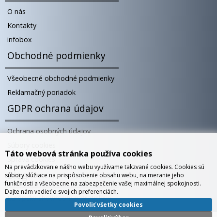
O nás
Kontakty
infobox
Obchodné podmienky
Všeobecné obchodné podmienky
Reklamačný poriadok
GDPR ochrana údajov
Ochrana osobných údajov
Súbory cookies
Táto webová stránka používa cookies
Správa cookies
Na prevádzkovanie nášho webu využívame takzvané cookies. Cookies sú
Blog
súbory slúžiace na prispôsobenie obsahu webu, na meranie jeho
funkčnosti a všeobecne na zabezpečenie vašej maximálnej spokojnosti.
Dajte nám vedieť o svojich preferenciách.
Európsky showroom v Bratislave
Povoliť všetky cookies