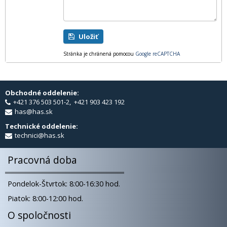
Uložiť
Stránka je chránená pomocou
Google reCAPTCHA
Obchodné oddelenie:
+421 376 503 501-2, +421 903 423 192
has@has.sk
Technické oddelenie:
technici@has.sk
Pracovná doba
Pondelok-Štvrtok: 8:00-16:30 hod.
Piatok: 8:00-12:00 hod.
O spoločnosti