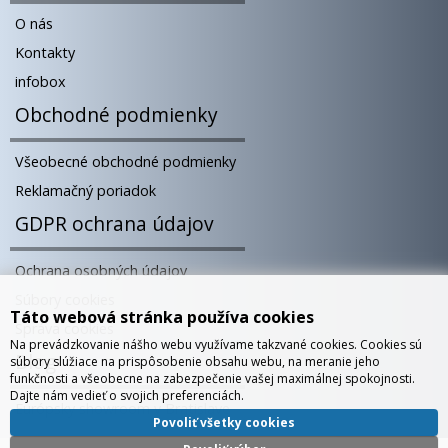
O nás
Kontakty
infobox
Obchodné podmienky
Všeobecné obchodné podmienky
Reklamačný poriadok
GDPR ochrana údajov
Ochrana osobných údajov
Súbory cookies
Táto webová stránka používa cookies
Správa cookies
Na prevádzkovanie nášho webu využívame takzvané cookies. Cookies sú
Blog
súbory slúžiace na prispôsobenie obsahu webu, na meranie jeho
funkčnosti a všeobecne na zabezpečenie vašej maximálnej spokojnosti.
Dajte nám vedieť o svojich preferenciách.
Európsky showroom v Bratislave
Povoliť všetky cookies