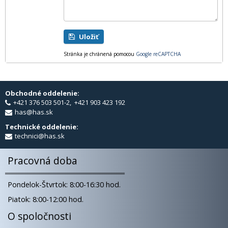
Uložiť
Stránka je chránená pomocou
Google reCAPTCHA
Obchodné oddelenie:
+421 376 503 501-2, +421 903 423 192
has@has.sk
Technické oddelenie:
technici@has.sk
Pracovná doba
Pondelok-Štvrtok: 8:00-16:30 hod.
Piatok: 8:00-12:00 hod.
O spoločnosti